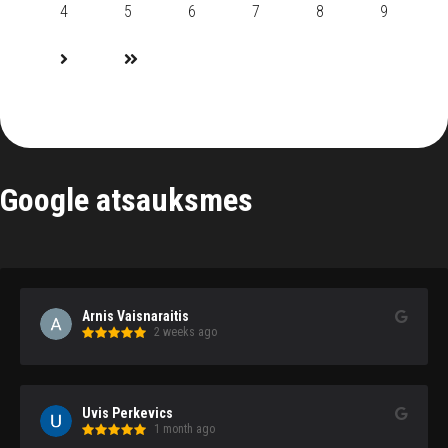
4
5
6
7
8
9
Google atsauksmes
Arnis Vaisnaraitis
2 weeks ago
Uvis Perkevics
1 month ago