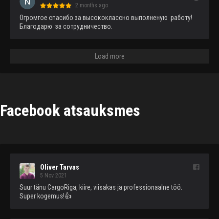
2 months ago
Огромгое спасибо за высококлассно выполненую  работу!
Благодарю  за сотрудничество.
Load more
Facebook atsauksmes
Oliver Tarvas
5 Nov 2021
Suur tänu CargoRiga, kiire, viisakas ja professionaalne töö. 
Super kogemus!👍