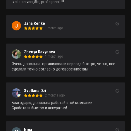
Izcils serviss,ātri, profisijonali !!!
Jana Renke
1 month ago
Zhenya Davydova
1 month ago
Очень довольна: организовали переезд быстро, четко, всё 
сделали точно согласно договоренностям.
Svetlana Ozi
2 months ago
Благодарю, довольна работай этой компании.

Сработали быстро и аккуратно!
Nina