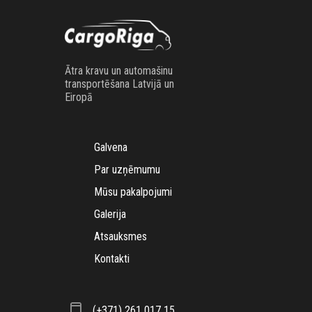
Ātra kravu un automašinu
transportēšana Latvijā un
Eiropā
Galvena
Par uzņēmumu
Mūsu pakalpojumi
Galerija
Atsauksmes
Kontakti
(+371) 261 017 15