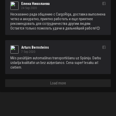
Елена Николаева
24 Sep 2020
Несказанно рада общению с CargoRiga, доставка выполнена 
четко и аккуратно, приятно работать и еще приятнее 
рекомендовать для сотрудничества другим людям. 
Остается только пожелать удачи в дальнейшей работе!😊
Arturs Bernsteins
7 Sep 2020
Mēs pasūtījām automašīnas transportēšanu uz Spāniju. Darbu 
izdarīja kvalitatīvi un bez aizķeršanos. Cena super! Iesaku arī 
cietiem.
Load more