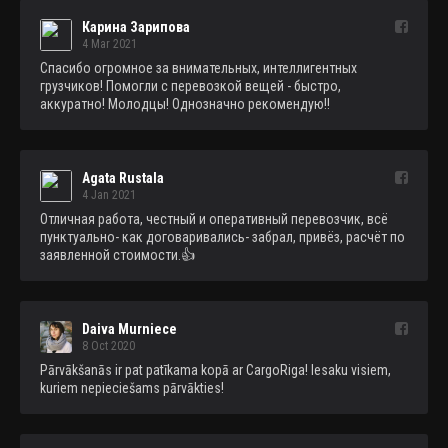
Карина Зарипова
4 Mar 2021
Спасибо огромное за внимательных, интеллигентных 
грузчиков! Помогли с перевозкой вещей - быстро, 
аккуратно! Молодцы! Однозначно рекомендую!!
Agata Rustala
4 Jan 2021
Отличная работа, честный и оперативный перевозчик, всё 
пунктуально- как договаривались- забрал, привёз, расчёт по 
заявленной стоимости.👍
Daiva Murniece
8 Oct 2020
Pārvākšanās ir pat patīkama kopā ar CargoRiga! Iesaku visiem, 
kuriem nepieciešams pārvākties!