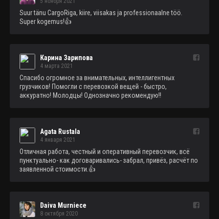
5 ноября 2021
Suur tänu CargoRiga, kiire, viisakas ja professionaalne töö. 
Super kogemus!👍
Карина Зарипова
4 марта 2021
Спасибо огромное за внимательных, интеллигентных 
грузчиков! Помогли с перевозкой вещей - быстро, 
аккуратно! Молодцы! Однозначно рекомендую!!
Agata Rustala
4 января 2021
Отличная работа, честный и оперативный перевозчик, всё 
пунктуально- как договаривались- забрал, привёз, расчёт по 
заявленной стоимости.👍
Daiva Murniece
8 октября 2020