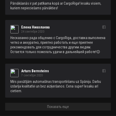
Pārvākšanās ir pat patīkama kopā ar CargoRiga! Iesaku visiem, 
kuriem nepieciešams pārvākties!
Елена Николаева
24 сентября 2020
Несказанно рада общению с CargoRiga, доставка выполнена 
четко и аккуратно, приятно работать и еще приятнее 
рекомендовать для сотрудничества другим людям. 
Остается только пожелать удачи в дальнейшей работе!😊
Arturs Bernsteins
7 сентября 2020
Mēs pasūtījām automašīnas transportēšanu uz Spāniju. Darbu 
izdarīja kvalitatīvi un bez aizķeršanos. Cena super! Iesaku arī 
cietiem.
Показать еще