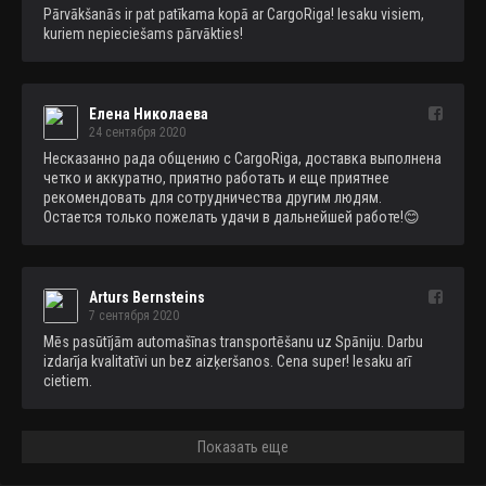
Pārvākšanās ir pat patīkama kopā ar CargoRiga! Iesaku visiem, 
kuriem nepieciešams pārvākties!
Елена Николаева
24 сентября 2020
Несказанно рада общению с CargoRiga, доставка выполнена 
четко и аккуратно, приятно работать и еще приятнее 
рекомендовать для сотрудничества другим людям. 
Остается только пожелать удачи в дальнейшей работе!😊
Arturs Bernsteins
7 сентября 2020
Mēs pasūtījām automašīnas transportēšanu uz Spāniju. Darbu 
izdarīja kvalitatīvi un bez aizķeršanos. Cena super! Iesaku arī 
cietiem.
Показать еще