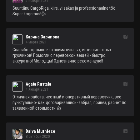
5 ноября 2021
Suur tänu CargoRiga, kiire, viisakas ja professionaalne töö. 
Super kogemus!👍
Карина Зарипова
4 марта 2021
Спасибо огромное за внимательных, интеллигентных 
грузчиков! Помогли с перевозкой вещей - быстро, 
аккуратно! Молодцы! Однозначно рекомендую!!
Agata Rustala
4 января 2021
Отличная работа, честный и оперативный перевозчик, всё 
пунктуально- как договаривались- забрал, привёз, расчёт по 
заявленной стоимости.👍
Daiva Murniece
8 октября 2020