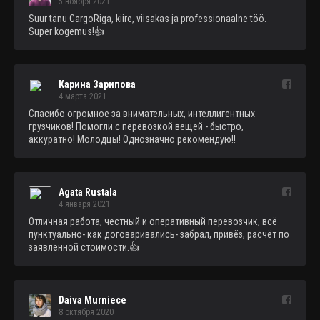
5 ноября 2021
Suur tänu CargoRiga, kiire, viisakas ja professionaalne töö. 
Super kogemus!👍
Карина Зарипова
4 марта 2021
Спасибо огромное за внимательных, интеллигентных 
грузчиков! Помогли с перевозкой вещей - быстро, 
аккуратно! Молодцы! Однозначно рекомендую!!
Agata Rustala
4 января 2021
Отличная работа, честный и оперативный перевозчик, всё 
пунктуально- как договаривались- забрал, привёз, расчёт по 
заявленной стоимости.👍
Daiva Murniece
8 октября 2020