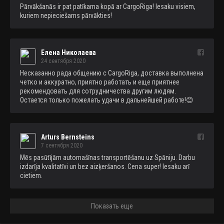
Pārvākšanās ir pat patīkama kopā ar CargoRiga! Iesaku visiem, 
kuriem nepieciešams pārvākties!
Елена Николаева
24 сентября 2020
Несказанно рада общению с CargoRiga, доставка выполнена 
четко и аккуратно, приятно работать и еще приятнее 
рекомендовать для сотрудничества другим людям. 
Остается только пожелать удачи в дальнейшей работе!😊
Arturs Bernsteins
7 сентября 2020
Mēs pasūtījām automašīnas transportēšanu uz Spāniju. Darbu 
izdarīja kvalitatīvi un bez aizķeršanos. Cena super! Iesaku arī 
cietiem.
Показать еще