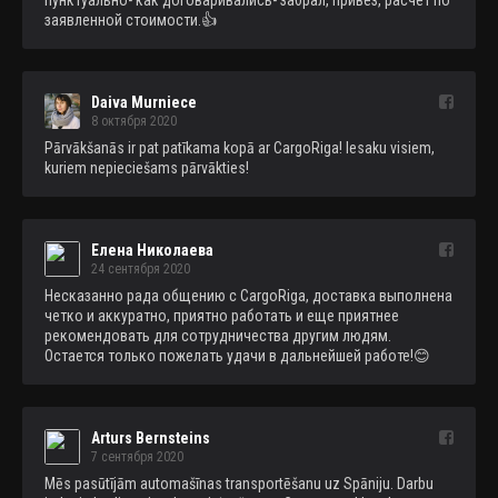
пунктуально- как договаривались- забрал, привёз, расчёт по 
заявленной стоимости.👍
Daiva Murniece
8 октября 2020
Pārvākšanās ir pat patīkama kopā ar CargoRiga! Iesaku visiem, 
kuriem nepieciešams pārvākties!
Елена Николаева
24 сентября 2020
Несказанно рада общению с CargoRiga, доставка выполнена 
четко и аккуратно, приятно работать и еще приятнее 
рекомендовать для сотрудничества другим людям. 
Остается только пожелать удачи в дальнейшей работе!😊
Arturs Bernsteins
7 сентября 2020
Mēs pasūtījām automašīnas transportēšanu uz Spāniju. Darbu 