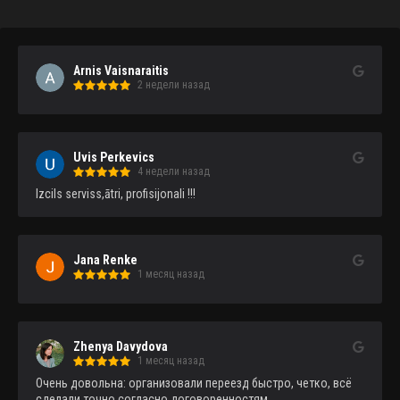
Arnis Vaisnaraitis
2 недели назад
Uvis Perkevics
4 недели назад
Izcils serviss,ātri, profisijonali !!!
Jana Renke
1 месяц назад
Zhenya Davydova
1 месяц назад
Очень довольна: организовали переезд быстро, четко, всё 
сделали точно согласно договоренностям.