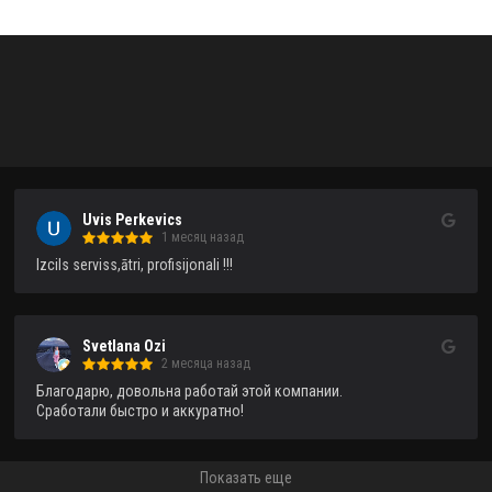
Uvis Perkevics
1 месяц назад
Izcils serviss,ātri, profisijonali !!!
Svetlana Ozi
2 месяца назад
Благодарю, довольна работай этой компании.

Сработали быстро и аккуратно!
Показать еще