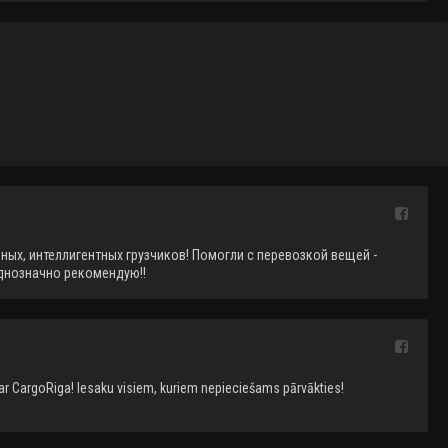
ых, интеллигентных грузчиков! Помогли с перевозкой вещей - 
днозначно рекомендую!!
ar CargoRiga! Iesaku visiem, kuriem nepieciešams pārvākties!