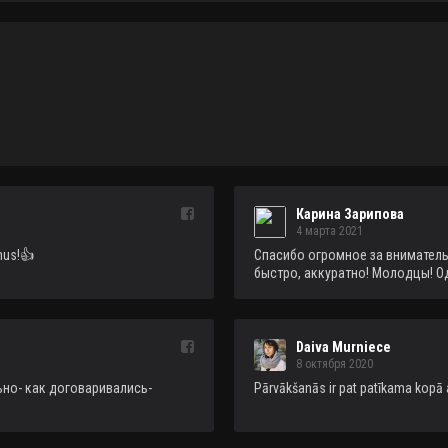
Карина Зарипова
4 марта 2021
mus!👍
Спасибо огромное за внимательн
быстро, аккуратно! Молодцы! О
Daiva Murniece
8 октября 2020
но- как договаривались- 
Pārvākšanās ir pat patīkama kopā 