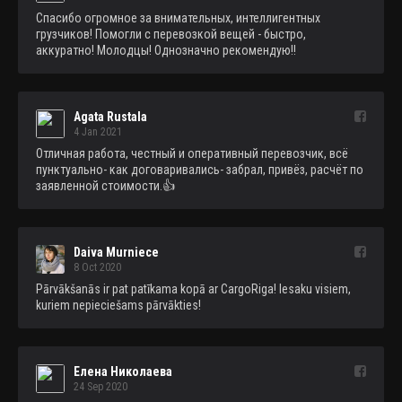
Спасибо огромное за внимательных, интеллигентных 
грузчиков! Помогли с перевозкой вещей - быстро, 
аккуратно! Молодцы! Однозначно рекомендую!!
Agata Rustala
4 Jan 2021
Отличная работа, честный и оперативный перевозчик, всё 
пунктуально- как договаривались- забрал, привёз, расчёт по 
заявленной стоимости.👍
Daiva Murniece
8 Oct 2020
Pārvākšanās ir pat patīkama kopā ar CargoRiga! Iesaku visiem, 
kuriem nepieciešams pārvākties!
Елена Николаева
24 Sep 2020