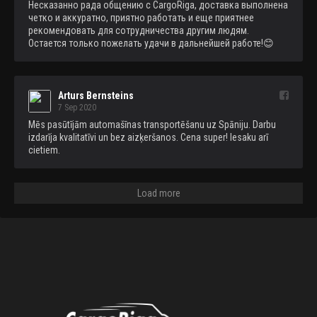
Несказанно рада общению с CargoRiga, доставка выполнена 
четко и аккуратно, приятно работать и еще приятнее 
рекомендовать для сотрудничества другим людям. 
Остается только пожелать удачи в дальнейшей работе!😊
Arturs Bernsteins
7 Sep 2020
Mēs pasūtījām automašīnas transportēšanu uz Spāniju. Darbu 
izdarīja kvalitatīvi un bez aizķeršanos. Cena super! Iesaku arī 
cietiem.
Load more