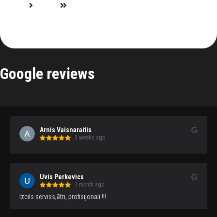
Google reviews
Arnis Vaisnaraitis
3 weeks ago
Uvis Perkevics
1 month ago
Izcils serviss,ātri, profisijonali !!!