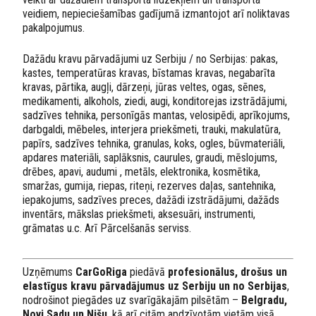
veidiem, nepieciešamības gadījumā izmantojot arī noliktavas
pakalpojumus.
Dažādu kravu pārvadājumi uz Serbiju / no Serbijas: pakas,
kastes, temperatūras kravas, bīstamas kravas, negabarīta
kravas, pārtika, augļi, dārzeņi, jūras veltes, ogas, sēnes,
medikamenti, alkohols, ziedi, augi, konditorejas izstrādājumi,
sadzīves tehnika, personīgās mantas, velosipēdi, aprīkojums,
darbgaldi, mēbeles, interjera priekšmeti, trauki, makulatūra,
papīrs, sadzīves tehnika, granulas, koks, ogles, būvmateriāli,
apdares materiāli, saplāksnis, caurules, graudi, mēslojums,
drēbes, apavi, audumi , metāls, elektronika, kosmētika,
smaržas, gumija, riepas, riteņi, rezerves daļas, santehnika,
iepakojums, sadzīves preces, dažādi izstrādājumi, dažāds
inventārs, mākslas priekšmeti, aksesuāri, instrumenti,
grāmatas u.c. Arī Pārcelšanās serviss.
Uzņēmums
CarGoRiga
piedāvā
profesionālus, drošus un
elastīgus kravu pārvadājumus uz Serbiju un no Serbijas
,
nodrošinot piegādes uz svarīgākajām pilsētām –
Belgradu,
Novi Sadu un Nišu
, kā arī citām apdzīvotām vietām visā