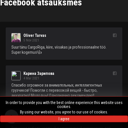
Facebook atsauksmes
Oliver Tarvas
5 Nov 2021
Suur tänu CargoRiga, kiire, viisakas ja professionaalne töö. 
Super kogemus!👍
Карина Зарипова
4 Mar 2021
Спасибо огромное за внимательных, интеллигентных 
грузчиков! Помогли с перевозкой вещей - быстро, 
аккуратно! Молодцы! Однозначно рекомендую!!
In order to provide you with the best online experience this website uses
cookies.
By using our website, you agree to our use of cookies.
Agata Rustala
PASŪTĪT TRANSPORTĒŠANU
I agree
4 Jan 2021