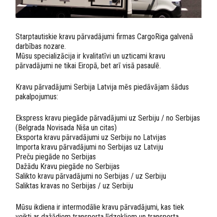
Starptautiskie kravu pārvadājumi firmas CargoRiga galvenā
darbības nozare.
Mūsu specializācija ir kvalitatīvi un uzticami kravu
pārvadājumi ne tikai Eiropā, bet arī visā pasaulē.
Kravu pārvadājumi Serbija Latvija mēs piedāvājam šādus
pakalpojumus:
Ekspress kravu piegāde pārvadājumi uz Serbiju / no Serbijas
(Belgrada Novisada Niša un citas)
Eksporta kravu pārvadājumi uz Serbiju no Latvijas
Importa kravu pārvadājumi no Serbijas uz Latviju
Preču piegāde no Serbijas
Dažādu Kravu piegāde no Serbijas
Salikto kravu pārvadājumi no Serbijas / uz Serbiju
Saliktas kravas no Serbijas / uz Serbiju
Mūsu ikdiena ir intermodālie kravu pārvadājumi, kas tiek
veikti ar dažādiem transporta līdzekļiem un transporta