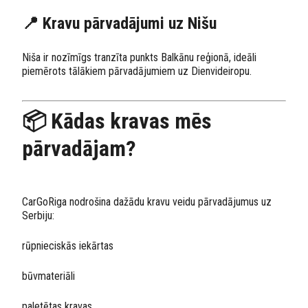
📍 Kravu pārvadājumi uz Nišu
Niša ir nozīmīgs tranzīta punkts Balkānu reģionā, ideāli
piemērots tālākiem pārvadājumiem uz Dienvideiropu.
📦 Kādas kravas mēs
pārvadājam?
CarGoRiga nodrošina dažādu kravu veidu pārvadājumus uz
Serbiju:
rūpnieciskās iekārtas
būvmateriāli
paletētas kravas