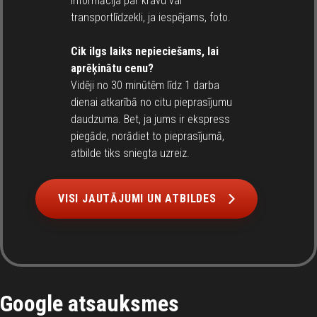
informācija par kravu vai
transportlīdzekli, ja iespējams, foto.
Cik ilgs laiks nepieciešams, lai
aprēķinātu cenu?
Vidēji no 30 minūtēm līdz 1 darba
dienai atkarībā no citu pieprasījumu
daudzuma. Bet, ja jums ir ekspress
piegāde, norādiet to pieprasījumā,
atbilde tiks sniegta uzreiz.
VISI JAUTĀJUMI UN ATBILDES
Google atsauksmes