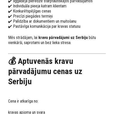
✔️ Ilggadēja pieredze starptautiskajos pārvadājumos
✔️ Individuāla pieeja katram klientam
✔️ Konkurētspējīgas cenas
✔️ Precīzi piegādes termiņi
✔️ Palīdzība ar dokumentiem un muitošanu
✔️ Pastāvīga komunikācija par kravas statusu
Mēs strādājam, lai
kravu pārvadājumi uz Serbiju
būtu
vienkārši, saprotami un bez lieka stresa.
💰 Aptuvenās kravu
pārvadājumu cenas uz
Serbiju
Cena ir atkarīga no:
kravas apjoma un svara