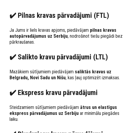
✔️ Pilnas kravas pārvadājumi (FTL)
Ja Jums ir liels kravas apjoms, piedāvājam
pilnas kravas
autopārvadājumus uz Serbiju
, nodrošinot tiešu piegādi bez
pārkraušanas.
✔️ Salikto kravu pārvadājumi (LTL)
Mazākiem sūtījumiem piedāvājam
saliktās kravas uz
Belgradu, Novi Sadu un Nišu
, kas ļauj optimizēt izmaksas.
✔️ Ekspress kravu pārvadājumi
Steidzamiem sūtījumiem piedāvājam
ātrus un elastīgus
ekspress pārvadājumus uz Serbiju
ar minimālu piegādes
laiku.