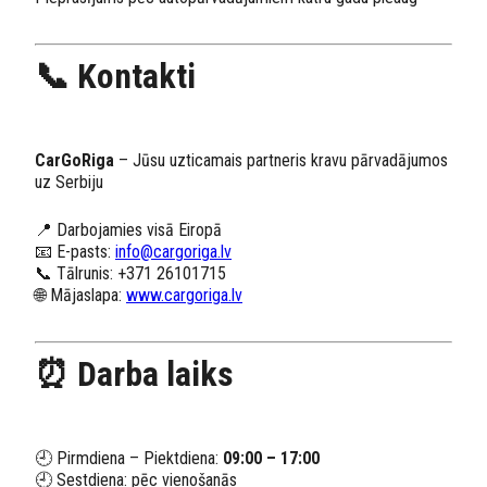
📞 Kontakti
CarGoRiga
– Jūsu uzticamais partneris kravu pārvadājumos
uz Serbiju
📍 Darbojamies visā Eiropā
📧 E-pasts:
info@cargoriga.lv
📞 Tālrunis: +371 26101715
🌐 Mājaslapa:
www.cargoriga.lv
⏰ Darba laiks
🕘 Pirmdiena – Piektdiena:
09:00 – 17:00
🕘 Sestdiena: pēc vienošanās