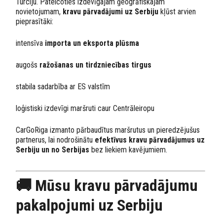
Turciju. Pateicoties izdevīgajam ģeogrāfiskajam
novietojumam,
kravu pārvadājumi uz Serbiju
kļūst arvien
pieprasītāki:
intensīva
importa un eksporta plūsma
augošs
ražošanas un tirdzniecības tirgus
stabila sadarbība ar ES valstīm
loģistiski izdevīgi maršruti caur Centrāleiropu
CarGoRiga izmanto pārbaudītus maršrutus un pieredzējušus
partnerus, lai nodrošinātu
efektīvus kravu pārvadājumus uz
Serbiju un no Serbijas
bez liekiem kavējumiem.
🚚 Mūsu kravu pārvadājumu
pakalpojumi uz Serbiju