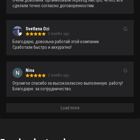
сделали точно согласно договоренностям.
Svetlana Ozi
2 months ago
Благодарю, довольна работай этой компании.

Сработали быстро и аккуратно!
Nina
2 months ago
Огромгое спасибо за высококлассно выполненую  работу!
Благодарю  за сотрудничество.
Load more