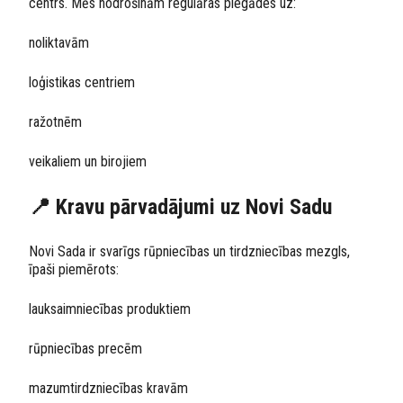
centrs. Mēs nodrošinām regulāras piegādes uz:
noliktavām
loģistikas centriem
ražotnēm
veikaliem un birojiem
📍 Kravu pārvadājumi uz Novi Sadu
Novi Sada ir svarīgs rūpniecības un tirdzniecības mezgls,
īpaši piemērots:
lauksaimniecības produktiem
rūpniecības precēm
mazumtirdzniecības kravām