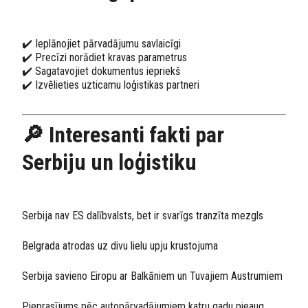
✔️ Ieplānojiet pārvadājumu savlaicīgi
✔️ Precīzi norādiet kravas parametrus
✔️ Sagatavojiet dokumentus iepriekš
✔️ Izvēlieties uzticamu loģistikas partneri
🔎 Interesanti fakti par
Serbiju un loģistiku
Serbija nav ES dalībvalsts, bet ir svarīgs tranzīta mezgls
Belgrada atrodas uz divu lielu upju krustojuma
Serbija savieno Eiropu ar Balkāniem un Tuvajiem Austrumiem
Pieprasījums pēc autopārvadājumiem katru gadu pieaug