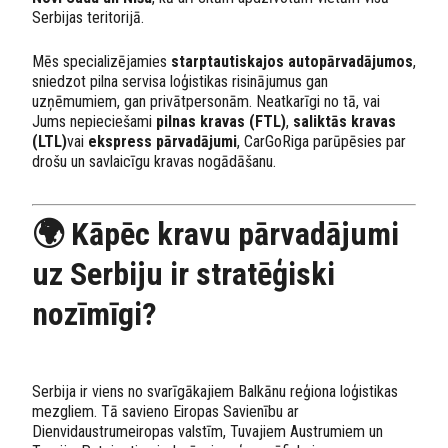
Serbijas teritorijā.
Mēs specializējamies
starptautiskajos autopārvadājumos
,
sniedzot pilna servisa loģistikas risinājumus gan
uzņēmumiem, gan privātpersonām. Neatkarīgi no tā, vai
Jums nepieciešami
pilnas kravas (FTL)
,
saliktās kravas
(LTL)
vai
ekspress pārvadājumi
, CarGoRiga parūpēsies par
drošu un savlaicīgu kravas nogādāšanu.
🌍 Kāpēc kravu pārvadājumi
uz Serbiju ir stratēģiski
nozīmīgi?
Serbija ir viens no svarīgākajiem Balkānu reģiona loģistikas
mezgliem. Tā savieno Eiropas Savienību ar
Dienvidaustrumeiropas valstīm, Tuvajiem Austrumiem un