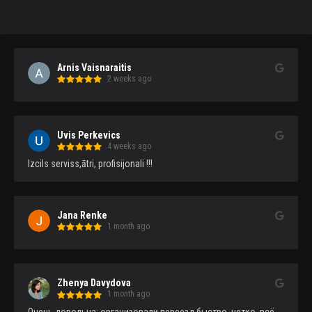
Arnis Vaisnaraitis
2 weeks ago
Uvis Perkevics
4 weeks ago
Izcils serviss,ātri, profisijonali !!!
Jana Renke
1 month ago
Zhenya Davydova
1 month ago
Очень довольна: организовали переезд быстро, четко, всё 