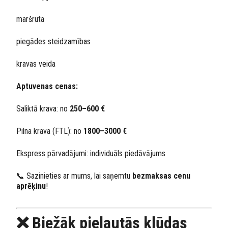
maršruta
piegādes steidzamības
kravas veida
Aptuvenas cenas:
Saliktā krava: no
250–600 €
Pilna krava (FTL): no
1800–3000 €
Ekspress pārvadājumi: individuāls piedāvājums
📞 Sazinieties ar mums, lai saņemtu
bezmaksas cenu
aprēķinu
!
❌ Biežāk pieļautās kļūdas