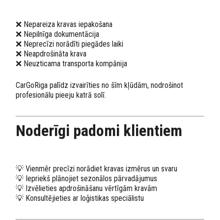
❌ Nepareiza kravas iepakošana
❌ Nepilnīga dokumentācija
❌ Neprecīzi norādīti piegādes laiki
❌ Neapdrošināta krava
❌ Neuzticama transporta kompānija
CarGoRiga palīdz izvairīties no šīm kļūdām, nodrošinot
profesionālu pieeju katrā solī.
Noderīgi padomi klientiem
💡 Vienmēr precīzi norādiet kravas izmērus un svaru
💡 Iepriekš plānojiet sezonālos pārvadājumus
💡 Izvēlieties apdrošināšanu vērtīgām kravām
💡 Konsultējieties ar loģistikas speciālistu