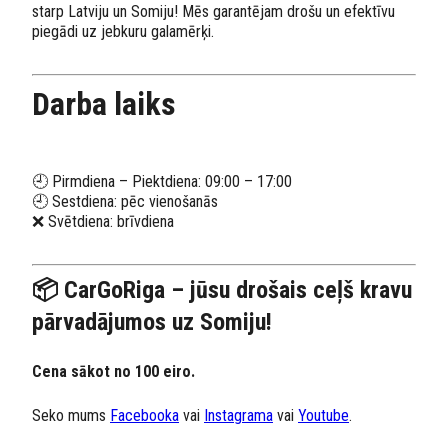
starp Latviju un Somiju! Mēs garantējam drošu un efektīvu
piegādi uz jebkuru galamērķi.
Darba laiks
🕘 Pirmdiena – Piektdiena: 09:00 – 17:00
🕘 Sestdiena: pēc vienošanās
❌ Svētdiena: brīvdiena
📦 CarGoRiga – jūsu drošais ceļš kravu
pārvadājumos uz Somiju!
Cena sākot no 100 eiro.
Seko mums
Facebooka
vai
Instagrama
vai
Youtube
.