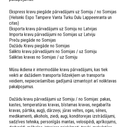
Ekspress kravu piegāde pārvadājumi uz Somiju / no Somijas
(Helsinki Espo Tampere Vanta Turku Oulu Lappeenranta un
citas)
Eksporta kravu pārvadājumi uz Somiju no Latvijas
Importa kravu pārvadājumi no Somijas uz Latviju
Preču piegāde no Somijas
Dažādu Kravu piegāde no Somijas
Salikto kravu pārvadājumi no Somijas / uz Somiju
Saliktas kravas no Somijas / uz Somiju
Mūsu ikdiena ir intermodālie kravu pārvadājumi, kas tiek
veikti ar dažādiem transporta līdzekļiem un transporta
veidiem, nepieciešamības gadījumā izmantojot arī noliktavas
pakalpojumus.
Dažādu kravu pārvadājumi uz Somiju / no Somijas: pakas,
kastes, temperatūras kravas, bīstamas kravas, negabarīta
kravas, pārtika, augļi, dārzeņi, jūras veltes, ogas, sēnes,
medikamenti, alkohols, ziedi, augi, konditorejas izstrādājumi,
sadzīves tehnika, personīgās mantas, velosipēdi, aprīkojums,