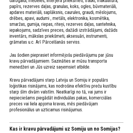
darbgaldi, mēbeles, interjera priekšmeti, trauki, makulatūra,
papīrs, rezerves daļas, granulas, koks, ogles, būvmateriāli,
apdares materiāli, saplāksnis, caurules, graudi, mēslojums,
drēbes, apavi, audumi , metāls, elektronika, kosmētika,
smaržas, gumija, riepas, riteņi, rezerves daļas, santehnika,
iepakojums, sadzīves preces, dažādi izstrādājumi, dažāds
inventārs, mākslas priekšmeti, aksesuāri, instrumenti,
grāmatas u.c. Arī Pārcelšanās serviss.
Jau šodien pieprasiet informējošu piedāvājumu par jūsu
kravu pārvadājumiem. Sazināties ar mūsu transporta
menedžeri un Jūs uzreiz saņemsiet atbilde.
Kravu pārvadājumi starp Latviju un Somiju ir populārs
loģistikas risinājums, kas nodrošina efektīvu preču kustību
starp šīm divām valstīm. Neatkarīgi no tā, vai jums ir
nepieciešams piegādāt individuālas pakas, komerciālas
preces vai liela apjoma kravas, mēs piedāvājam
profesionālus un uzticamus risinājumus.
Kas ir kravu pārvadājumi uz Somiju un no Somijas?