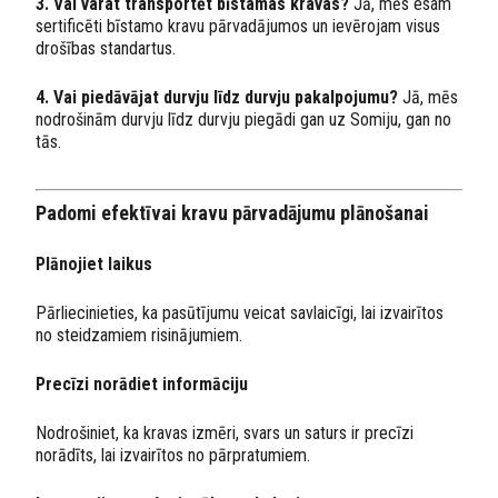
3. Vai varat transportēt bīstamas kravas?
Jā, mēs esam
sertificēti bīstamo kravu pārvadājumos un ievērojam visus
drošības standartus.
4. Vai piedāvājat durvju līdz durvju pakalpojumu?
Jā, mēs
nodrošinām durvju līdz durvju piegādi gan uz Somiju, gan no
tās.
Padomi efektīvai kravu pārvadājumu plānošanai
Plānojiet laikus
Pārliecinieties, ka pasūtījumu veicat savlaicīgi, lai izvairītos
no steidzamiem risinājumiem.
Precīzi norādiet informāciju
Nodrošiniet, ka kravas izmēri, svars un saturs ir precīzi
norādīts, lai izvairītos no pārpratumiem.