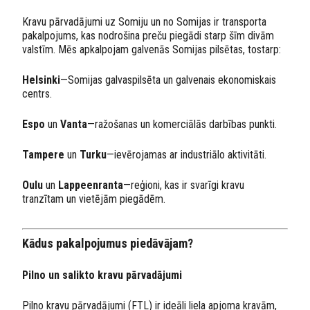
Kravu pārvadājumi uz Somiju un no Somijas ir transporta
pakalpojums, kas nodrošina preču piegādi starp šīm divām
valstīm. Mēs apkalpojam galvenās Somijas pilsētas, tostarp:
Helsinki
—Somijas galvaspilsēta un galvenais ekonomiskais
centrs.
Espo
un
Vanta
—ražošanas un komerciālās darbības punkti.
Tampere
un
Turku
—ievērojamas ar industriālo aktivitāti.
Oulu
un
Lappeenranta
—reģioni, kas ir svarīgi kravu
tranzītam un vietējām piegādēm.
Kādus pakalpojumus piedāvājam?
Pilno un salikto kravu pārvadājumi
Pilno kravu pārvadājumi (FTL) ir ideāli liela apjoma kravām,