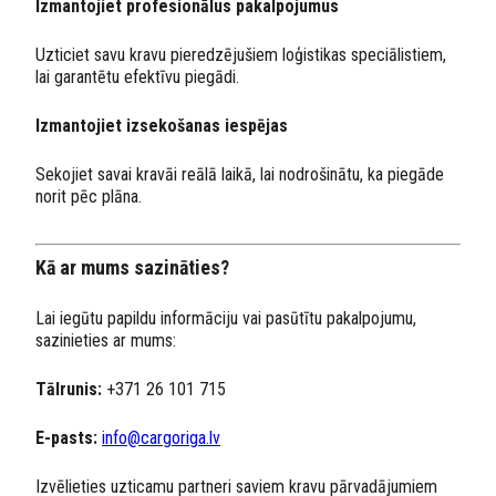
Izmantojiet profesionālus pakalpojumus
Uzticiet savu kravu pieredzējušiem loģistikas speciālistiem,
lai garantētu efektīvu piegādi.
Izmantojiet izsekošanas iespējas
Sekojiet savai kravāi reālā laikā, lai nodrošinātu, ka piegāde
norit pēc plāna.
Kā ar mums sazināties?
Lai iegūtu papildu informāciju vai pasūtītu pakalpojumu,
sazinieties ar mums:
Tālrunis:
+371 26 101 715
E-pasts:
info@cargoriga.lv
Izvēlieties uzticamu partneri saviem kravu pārvadājumiem