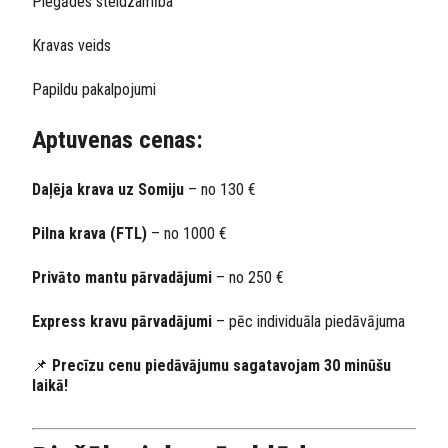
Piegādes steidzamība
Kravas veids
Papildu pakalpojumi
Aptuvenas cenas:
Daļēja krava uz Somiju
– no 130 €
Pilna krava (FTL)
– no 1000 €
Privāto mantu pārvadājumi
– no 250 €
Express kravu pārvadājumi
– pēc individuāla piedāvājuma
📌
Precīzu cenu piedāvājumu sagatavojam 30 minūšu
laikā!