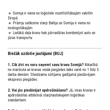
🔹 Somija ir viena no loģistiski visattīstītākajām valstīm
Eiropā
🔹 Prāmju satiksme starp Baltiju un Somiju ir viena no
noslogotākajām
🔹 Lielākā daļa kravu tiek pārvadātas kombinējot auto un
jūras transportu
Biežāk uzdotie jautājumi (BUJ)
1. Cik ātri es varu saņemt savu kravu Somijā?
Atkarībā
no maršruta un kravas veida piegādes laiks variē no 1 līdz 5
darba dienām. Steidzamu sūtījumu gadījumā piedāvājam
ekspress piegādes.
2. Vai jūs piedāvājat apdrošināšanu?
Jā, visas kravas ir
apdrošinātas atbilstoši starptautiskajiem loģistikas
standartiem.