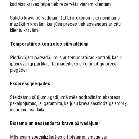
kad visa kravas telpa tiek rezervēta vienam klientam.
Salikto kravu pārvadājumi (LTL) ir ekonomisks risinājums
mazākām kravām, kur jūsu preces tiek apvienotas ar citu
klientu kravām.
Temperatūras kontroles pārvadājumi
Piedāvājam pārvadājumus ar temperatūras kontroli, kas ir
īpaši svarīgi pārtikas, farmaceitisko un citu jutīgu preču
piegādei.
Ekspress piegādes
Steidzamu sūtījumu gadījumā mēs nodrošinām ekspress
pakalpojumus, lai garantētu, ka jūsu krava sasniedz galamērķi
iespējami īsā laikā.
Bīstamo un nestandarta kravu pārvadājumi
Mēs esam specializējušies arī bīstamo, smagu vai