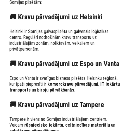
Somijas pilsētām:
🚚 Kravu pārvadājumi uz Helsinki
Helsinki ir Somijas galvaspilsēta un galvenais loģistikas
centrs. Regulāri nodrošinām kravu transportu uz
industriālajām zonām, noliktavām, veikaliem un
privātpersonām.
🚚 Kravu pārvadājumi uz Espo un Vanta
Espo un Vanta ir svarīgas biznesa pilsētas Helsinku reģionā,
kur īpaši pieprasīti ir
komerckravu pārvadājumi
,
IT iekārtu
transports
un
biroju pārvākšanās
.
🚚 Kravu pārvadājumi uz Tampere
Tampere ir viens no Somijas industriālajiem centriem.
Veicam
rūpniecisko iekārtu
,
celtniecības materiālu
un
paletkravu pārvadājumus
.