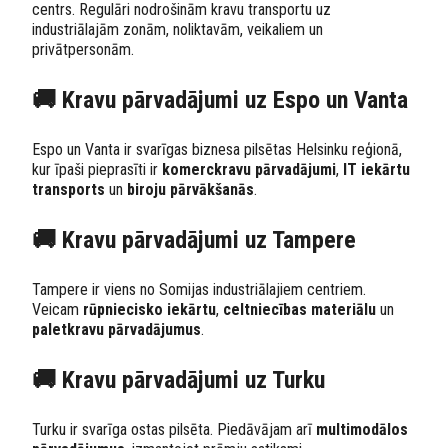
centrs. Regulāri nodrošinām kravu transportu uz
industriālajām zonām, noliktavām, veikaliem un
privātpersonām.
🚚 Kravu pārvadājumi uz Espo un Vanta
Espo un Vanta ir svarīgas biznesa pilsētas Helsinku reģionā,
kur īpaši pieprasīti ir
komerckravu pārvadājumi
,
IT iekārtu
transports
un
biroju pārvākšanās
.
🚚 Kravu pārvadājumi uz Tampere
Tampere ir viens no Somijas industriālajiem centriem.
Veicam
rūpniecisko iekārtu
,
celtniecības materiālu
un
paletkravu pārvadājumus
.
🚚 Kravu pārvadājumi uz Turku
Turku ir svarīga ostas pilsēta. Piedāvājam arī
multimodālos