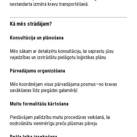
nestandarta izmēra kravu transportēšanā.
Kā mēs strādājam?
Konsultācija un plānošana
Mēs sākam ar detalizētu konsultāciju, lai saprastu jūsu
vajadzības un izstrādātu pielāgotu loģistikas plānu.
Pārvadājumu organizēšana
Mēs koordinējam visus pārvadājuma posmus—no kravas
savākšanas līdz piegādei galamērķī.
Muitu formalitāšu kārtošana
Piedāvājam palīdzību muitu procedūras veikšanā, lai
nodrošinātu vienmērīgu preču plūsmas pāreju.
Reāla laika izsekošana