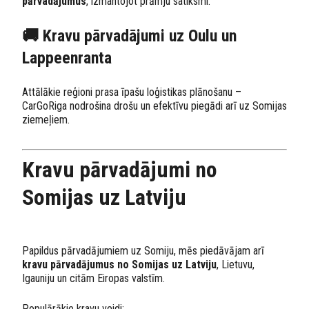
pārvadājumus
, izmantojot prāmju satiksmi.
🚚 Kravu pārvadājumi uz Oulu un
Lappeenranta
Attālākie reģioni prasa īpašu loģistikas plānošanu –
CarGoRiga nodrošina drošu un efektīvu piegādi arī uz Somijas
ziemeļiem.
Kravu pārvadājumi no
Somijas uz Latviju
Papildus pārvadājumiem uz Somiju, mēs piedāvājam arī
kravu pārvadājumus no Somijas uz Latviju
, Lietuvu,
Igauniju un citām Eiropas valstīm.
Populārākie kravu veidi: