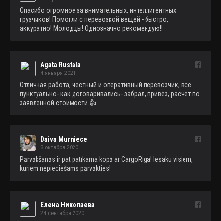
Спасибо огромное за внимательных, интеллигентных 
грузчиков! Помогли с перевозкой вещей - быстро, 
аккуратно! Молодцы! Однозначно рекомендую!!
Agata Rustala
4 января 2021
Отличная работа, честный и оперативный перевозчик, всё 
пунктуально- как договаривались- забрал, привёз, расчёт по 
заявленной стоимости.👍
Daiva Murniece
8 октября 2020
Pārvākšanās ir pat patīkama kopā ar CargoRiga! Iesaku visiem, 
kuriem nepieciešams pārvākties!
Елена Николаева
24 сентября 2020