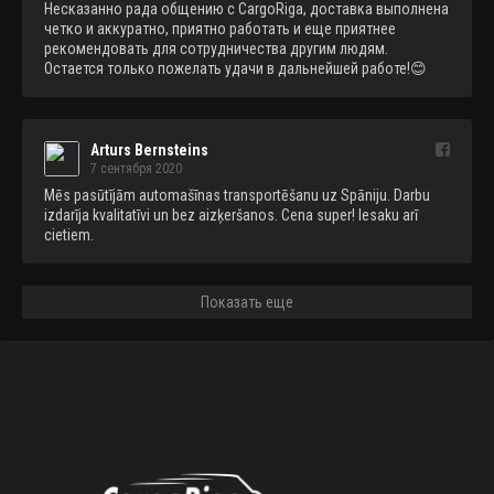
Несказанно рада общению с CargoRiga, доставка выполнена 
четко и аккуратно, приятно работать и еще приятнее 
рекомендовать для сотрудничества другим людям. 
Остается только пожелать удачи в дальнейшей работе!😊
Arturs Bernsteins
7 сентября 2020
Mēs pasūtījām automašīnas transportēšanu uz Spāniju. Darbu 
izdarīja kvalitatīvi un bez aizķeršanos. Cena super! Iesaku arī 
cietiem.
Показать еще