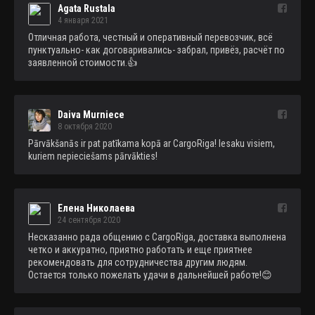
Agata Rustala
4 января 2021
Отличная работа, честный и оперативный перевозчик, всё 
пунктуально- как договаривались- забрал, привёз, расчёт по 
заявленной стоимости.👍
Daiva Murniece
8 октября 2020
Pārvākšanās ir pat patīkama kopā ar CargoRiga! Iesaku visiem, 
kuriem nepieciešams pārvākties!
Елена Николаева
24 сентября 2020
Несказанно рада общению с CargoRiga, доставка выполнена 
четко и аккуратно, приятно работать и еще приятнее 
рекомендовать для сотрудничества другим людям. 
Остается только пожелать удачи в дальнейшей работе!😊