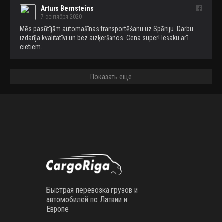
Arturs Bernsteins
7 сентября 2020
Mēs pasūtījām automašīnas transportēšanu uz Spāniju. Darbu 
izdarīja kvalitatīvi un bez aizķeršanos. Cena super! Iesaku arī 
cietiem.
Показать еще
Быстрая перевозка грузов и
автомобилей по Латвии и
Европе