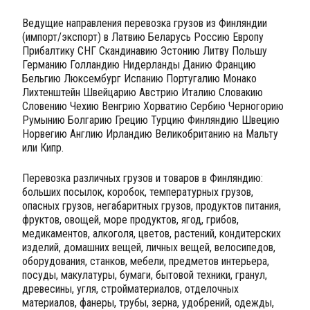
Ведущие направления перевозка грузов из Финляндии
(импорт/экспорт) в Латвию Беларусь Россию Европу
Прибалтику СНГ Скандинавию Эстонию Литву Польшу
Германию Голландию Нидерланды Данию Францию
Бельгию Люксембург Испанию Португалию Монако
Лихтенштейн Швейцарию Австрию Италию Словакию
Словению Чехию Венгрию Хорватию Сербию Черногорию
Румынию Болгарию Грецию Турцию Финляндию Швецию
Норвегию Англию Ирландию Великобританию на Мальту
или Кипр.
Перевозка различных грузов и товаров в Финляндию:
больших посылок, коробок, температурных грузов,
опасных грузов, негабаритных грузов, продуктов питания,
фруктов, овощей, море продуктов, ягод, грибов,
медикаментов, алкоголя, цветов, растений, кондитерских
изделий, домашних вещей, личных вещей, велосипедов,
оборудования, станков, мебели, предметов интерьера,
посуды, макулатуры, бумаги, бытовой техники, гранул,
древесины, угля, стройматериалов, отделочных
материалов, фанеры, трубы, зерна, удобрений, одежды,