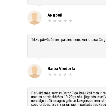
Андрей
Tikko pārvācāmies, paldies, tiem, kuri ieteica CargoR
Baiba Vindorfa
Pārvākšanās serviss CargoRiga Reāli čali man ir rei
mantas ne vienkāršas 19-20gs sāk. jūgends, masīvai
nerunāju, reāli smagais gals, ar kokgriezumiem, utt.
spec drēbēs, tas ir svarīgi, piem. paskatieties kā