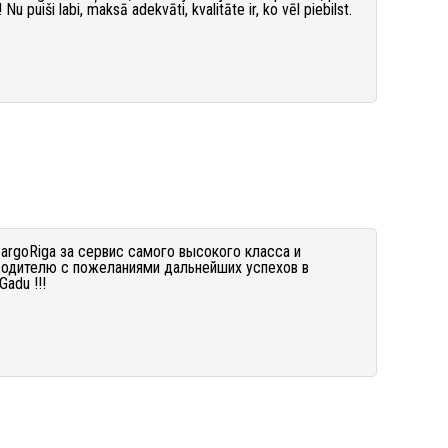
u puiši labi, maksā adekvāti, kvalitāte ir, ko vēl piebilst.
rgoRiga за сервис самого высокого класса и
водителю с пожеланиями дальнейших успехов в
adu !!!