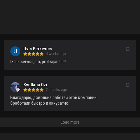
Uvis Perkevics
4 weeks ago
Izcils serviss,ātri, profisijonali !!!
Svetlana Ozi
2 months ago
Благодарю, довольна работай этой компании.

Сработали быстро и аккуратно!
Load more