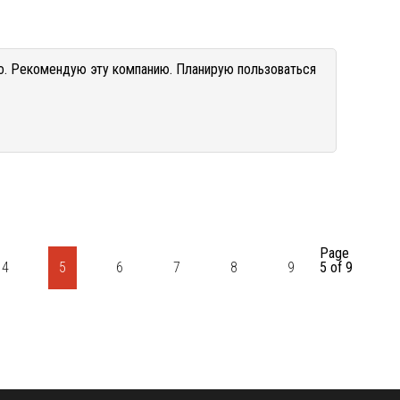
го. Рекомендую эту компанию. Планирую пользоваться
Page
4
5
6
7
8
9
5 of 9