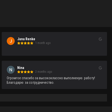
Jana Renke
1 month ago
Nina
2 months ago
Огромгое спасибо за высококлассно выполненую  работу!
Благодарю  за сотрудничество.