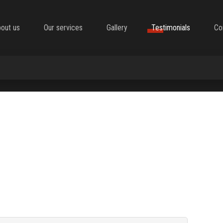
out us
Our services
Gallery
Testimonials
Co