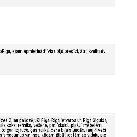
iga, esam apmierināti! Viss bija precīzi, ātri, kvalitatīvi.
zes 2 jau palīdzējuši Rīga-Rīga ietvaros un Rīga Sigulda,
s koks, tehnika, vešene, par ''skaidu plašu'' mēbelēm
 to gan izjauca, gan salika, cena bija stundās, rauj 4 veči
dus smagumus viņi nes, kādam jābūt jostām ap viduki, pie